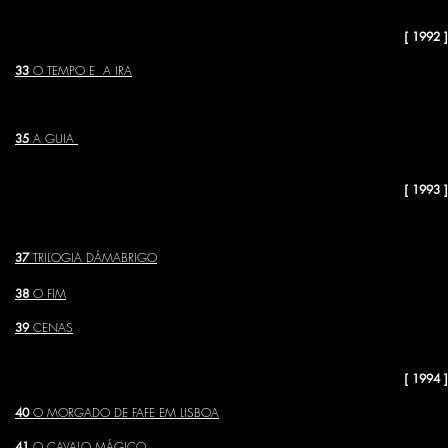
[ 1992 ]
33
O TEMPO E A IRA
34
OS MISTÉRIOS DE CHESTER
35
A GUIA
[ 1993 ]
36
HÁ COISAS DO DIABO
37
TRILOGIA DÁMABRIGO
38
O FIM
39
CENAS
[ 1994 ]
40
O MORGADO DE FAFE EM LISBOA
41
O CAVALO MÁGICO