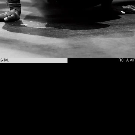
GITAL
FICHA AR
dade [1980 | 2021] e ao longo de 144 produções, a CTB já pro
j Schipenko, Alfred Musset, António José da Silva (O Judeu), Almad
ugust Strindberg, António Patrício,Botho Strauss, Barrie Keefe, Berna
Camilo Castelo Branco, Carlos Manuel Rodrigues, Carlo Goldoni, Chr
eirós, Ed. Abee, Evelyne Pieiller, Federico García Lorca, Franz Xa
los, Gil Vicente, G. Buchner, Gunter Grass, H. Ibsen, Hugo Loetsch
Bergman, José Ananias, John Arden, Jean-Pierre Sarrazac, John 
tin, Lucílio Valdez, Molière, Maximo Gorki, Manuel António Pi
a Couto, Michel Tournier, Michèle Foucher, M. Teixeira Gomes, Mari