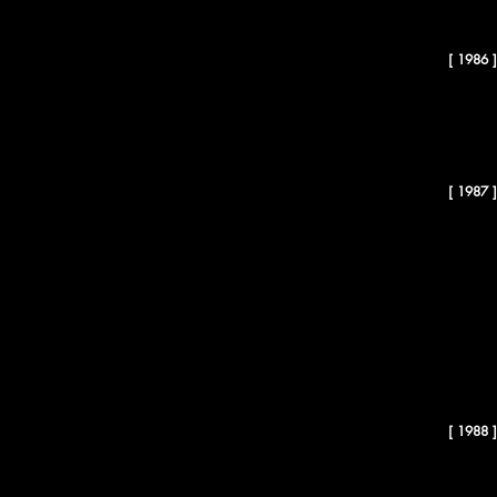
15
O TESOIURO
[ 1986 ]
16
O FIM
17
SABINA FREIRE
[ 1987 ]
18
SUPPAPPOS, TACHOLETAS, PONTAPÉS E COMPANHIA
19
PRECONCEITO VENCIDO
20
SÁ DE MIRANDA - O POETA EM CENA
21
BANQUETE MEDIEVAL
22
FANTÁSIO
[ 1988 ]
23
COM A ARMA DE BOGART