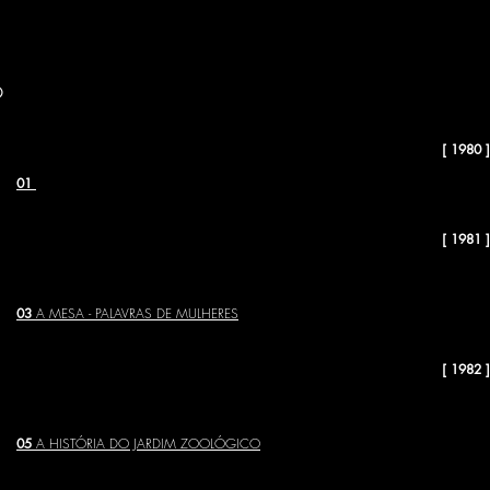
el, Pierre Corneille, R. Atayde, Renato Solnado, Regina Guimarães,
e, Saguenail, Thomas Bernardt, Raul Brandão, Samuel Benchetr
e–Inclán, entre outros.
O
[ 1980 ]
01
A CHEIA
[ 1981 ]
02
EI LÁ! VOCÊ EXAGERA!
03
A MESA - PALAVRAS DE MULHERES
[ 1982 ]
04
É PRECISO QUE UMA PORTA ESTEJA ABERTA OU FECHADA
05
A HISTÓRIA DO JARDIM ZOOLÓGICO
06
LEÔNCIO E LENA