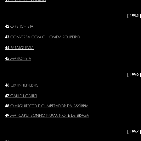
[ 1995 ]
42
O FETICHISTA
43
CONVERSA COM O HOMEM ROUPEIRO
44
PARALQUIMIA
45
MARIONETA
[ 1996 ]
46
LUX IN TENEBRIS
47
GALILEU GALILEI
48
O ARQUITECTO E O IMPERADOR DA ASSÍRRIA
49
MATICAPÚI SONHO NUMA NOITE DE BRAGA
[ 1997 ]