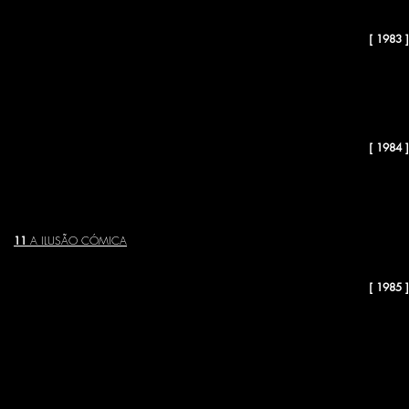
[ 1983 ]
07
SEM DINHEIRO
08
A PROFESSORA MARGARIDA
[ 1984 ]
09
LÁZARO, TAMBÉM ELE SONHAVA COM O ELDORADO
10
DESTAMPATÓRIOS E ARRAZOADOS
-
11
A ILUSÃO CÓMICA
[ 1985 ]
12
A INCRÍVEL HISTÓRIA DE TOMAZ PARA MIM E DO SELVAGEM RHA
13
AUTO DA ÍNDIA
14
A MENINA JÚLIA