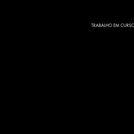
Rodrigues, Paul Claud
Miranda, Shakespear
Breyner Andresen, Vall
TRABALHO EM CURS