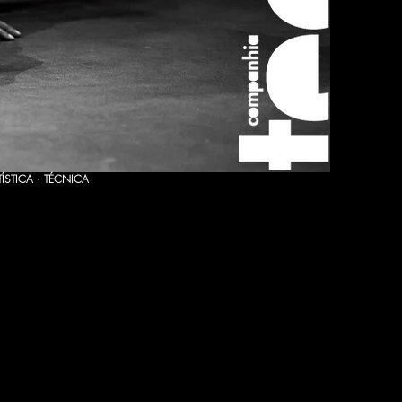
TÍSTICA · TÉCNICA
duziu autores como:
a Negreiros, Almeida
rdim Ribeiro, Bertolt
istina Mirjol, Dusan
ver Kroetz, Fernando
er, Ivan Tourgueniev,
Osborne, José Ruben
na, Mark Ravenhill,
vaux, Musset, Nelson