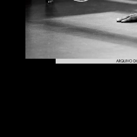
ARQUIVO DI
Em 41 anos de ativi
Anna Langhoff, Alexe
Garrett, A. Tchekov, A
Brecht, Boris Vian, 
Kovacevic, Eça de Qu
Arrabal, Georges Asta
Ian McEwan, Ingmar 
Fonseca, Karl Valen
Marguerite Duras, Mi