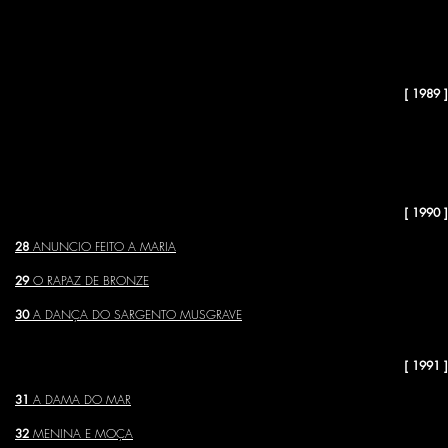
24
FREI LUÍS DE SOUSA
25
O TEATRO OU A VIDA
[ 1989 ]
26
JUDEUS DE GIL VICENTE
27
ARQUICOISO
[ 1990 ]
28
ANUNCIO FEITO A MARIA
29
O RAPAZ DE BRONZE
30
A DANÇA DO SARGENTO MUSGRAVE
[ 1991 ]
31
A DAMA DO MAR
32
MENINA E MOÇA