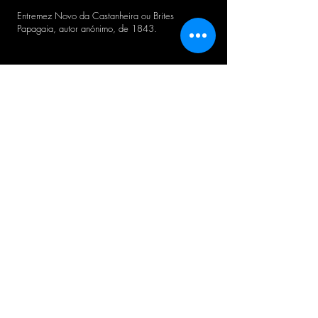
Entremez Novo da Castanheira ou Brites
Papagaia, autor anónimo, de 1843.
BOLETIM CTB
Concordo com a Política de Privacidade.
OK