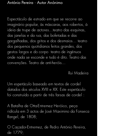
António Pereira · Autor Anónimo
Espectáculo de estrado em que se recorre ao
imaginário popular, às máscaras, aos robertos, à
ideia de trupe de actores…teatro das esquinas,
das janelas e da rua, das bofetadas e das
gargalhadas, dos gritos e dos desmaios… teatro
dos pequenos quotidianos feitos grandes, dos
gestos largos e do corpo teatro de ingénuos
onde nada se esconde e tudo é dito. Teatro das
convenções. Teatro de anti-heróis…
Rui Madeira
Um espetáculo baseado em textos de cordel
datados dos séculos XVIII e XIX. Este espetáculo
foi construído a partir de três farsas de cordel :
A Batalha de Otta-Entremez Heróico, peça
ridícula em 3 actos de José Maximino da Fonseca
Rangel, de 1808;
O Caçador-Entremez, de Pedro António Pereira,
de 1779;