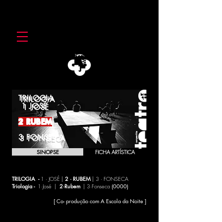
TRILOGIA
1 JOSÉ
2 RUBEM
3 FONSECA
SINOPSE
FICHA ARTÍSTICA
TRILOGIA -
1 · JOSÉ |
2 · RUBEM
| 3 · FONSECA
Triologia -
1·José |
2·Rubem
| 3·Fonseca
(0000)
[ Co- produção com A Escola da Noite ]