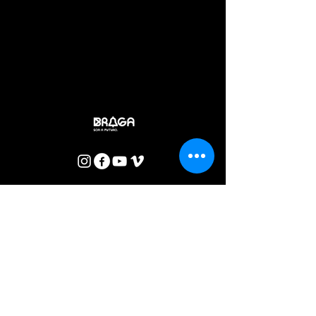
Ao longo dos três espectáculos, esta co-produção entre as
companhias de Braga e Coimbra destaca alguns dos mais
distintivos traços da escrita de Rubem Fonseca – a violência
latente, o desejo, a solidão e a dificuldade de
comunicação com o outro que tantas vezes marcam a vida
nas grandes cidades –, valorizando a sua mestria enquanto
contador de histórias. Uma marca, aliás, que a transposição
para os palcos concebida e dirigida por António Augusto
Barros não pretende apagar (…)
BOLETIM CTB
Concordo com a Política de Privacidade.