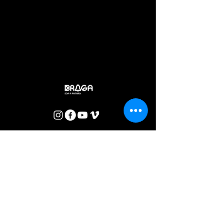
com o que se veste e por vezes se disfarça, o que sempre
está em jogo é o nosso corpo, os modos com que este
relaciona e somatiza os acontecimentos de cada dia, a
dura adversidade urgente, a perplexidade do quotidiano. É
com estes materiais que se constrói a nossa
sentimentalidade – esse local estranho, sempre exposto, na
sua fragilidade, a ser casa em demolição.
Manuel Guede Oliva
BOLETIM CTB
Concordo com a Política de Privacidade.