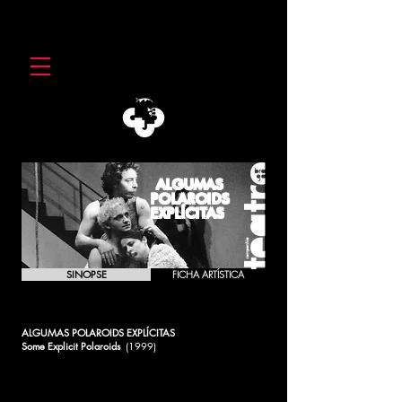
ALGUMAS
POLAROIDS
EXPLÍCITAS
SINOPSE
FICHA ARTÍSTICA
ALGUMAS POLAROIDS EXPLÍCITAS
Some Explicit Polaroids
(1999)
Ressentidos, sem riso, sem função. Para além da ideologia,
acossando, mesmo, o discurso formal em que se apresenta,