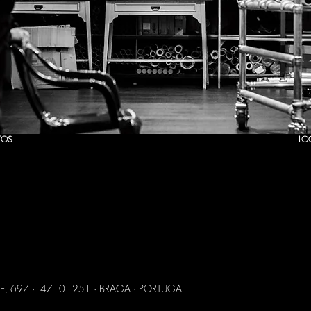
TOS
LO
DE TEATRO DE BRAGA,
numa colaboração estratégica com a CÂMARA
a sua actividade num
conjunto impar de estruturas e equipamentos culturais i
o urbano da cidade:
E, 697 · 4710 - 251 · BRAGA · PORTUGAL