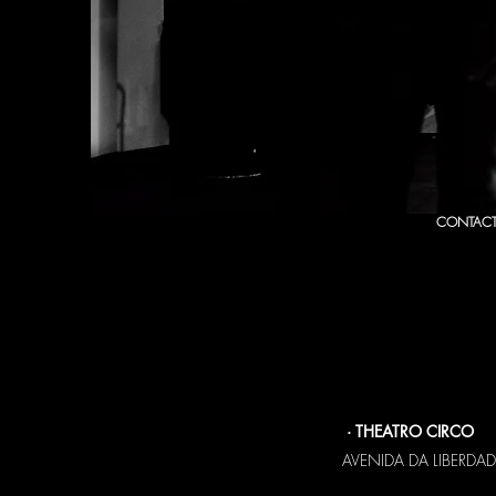
CONTAC
A CTB ·
COMPANHIA 
projecta e desenvolve 
zonas / áreas do tecid
·
THEATRO CIRCO
AVENIDA DA LIBERDAD