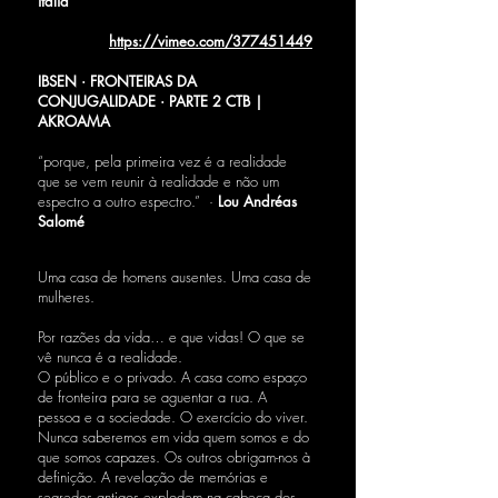
itália
https://vimeo.com/377451449
IBSEN · FRONTEIRAS DA
CONJUGALIDADE · PARTE 2 CTB |
AKROAMA
“porque, pela primeira vez é a realidade
que se vem reunir à realidade e não um
espectro a outro espectro.” ·
Lou Andréas
Salomé
Uma casa de homens ausentes. Uma casa de
mulheres.
Por razões da vida… e que vidas! O que se
vê nunca é a realidade.
O público e o privado. A casa como espaço
de fronteira para se aguentar a rua. A
pessoa e a sociedade. O exercício do viver.
Nunca saberemos em vida quem somos e do
que somos capazes. Os outros obrigam-nos à
definição. A revelação de memórias e
segredos antigos explodem na cabeça dos