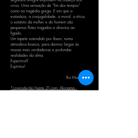
vivos. Uma sensação de “fim dos tempos”
como na tragédia grega. E em que a
eutanásia, a conjugalidade, a moral, a ética,
o estatuto da mulher e do homem são
pequenos flutes tragados e directos ao
fígado.
Um tapete estendido por Ibsen, numa
atmosfera branca, para darmos largas às
nossas mais verdadeiras e profundas
realidades da alma.
Espectros?
Espíritos!
Rui Madeira
*co-produção [parte 2] com: Akroama ·
Teatro Stabile di Innovazione e Ricerca della
Sardegna · Caglíari | Itália