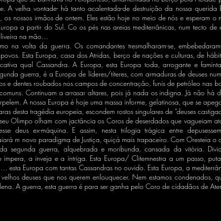
e. A velha vontade- há tanto acalentada-de destruição da nossa querida 
al, os nossos irmãos de ontem. Eles estão hoje no meio de nós e esperam 
Europa a partir do Sul. Co os pés nas areias mediterrânicas, num tecto de e
oliveira na mão…
mo na volta da guerra. Os comandantes tresmalharam-se, embebedaram-
povos. Esta Europa, casa dos Atridas, berço de nações e culturas, de hábit
cativa qual Cassandra. A Europa, esta Europa toda, arrogante e famint
egunda guerra, é a Europa de líderes/títeres, com armaduras de deuses n
os e dentes roubados nos campos de concentração, funis de petróleo nas boc
 comuns. Continuam a arrasar altares, pois já nada os indigna. Já não há
rpelem. A nossa Europa é hoje uma massa informe, gelatinosa, que se apeg
ras desta tragédia europeia, escondem rostos singulares de “deuses castig
do seu Olimpo olham com jactância os Coros de deserdados que vagueiam 
 esse deus ex-máquina. E assim, nesta trilogia trágica entre depuses
iará m novo paradigma de Justiça, quiçá mais trapaceiro. Com Oresteia o qu
 da segunda guerra, alquebrada e moribunda, cansada da vitória. Divi
 impera, a inveja e a intriga. Esta Europa/ Clitemnestra a um passo, p
ra… esta Europa com tantas Cassandras no ouvido. Esta Europa, a mediterrân
velhos deuses que nos querem enlouquecer. Nem estamos condenados, qu
elena. A guerra, esta guerra é para ser ganha pelo Coro de cidadãos de A