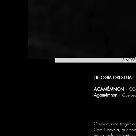
SINOPS
TRILOGIA ORESTEIA
AGAMÉMNON ·
CO
Agamémnon ·
Coéfora
Oresteia, uma tragédia
Com Oresteia, queremo
mítica, bela e quente