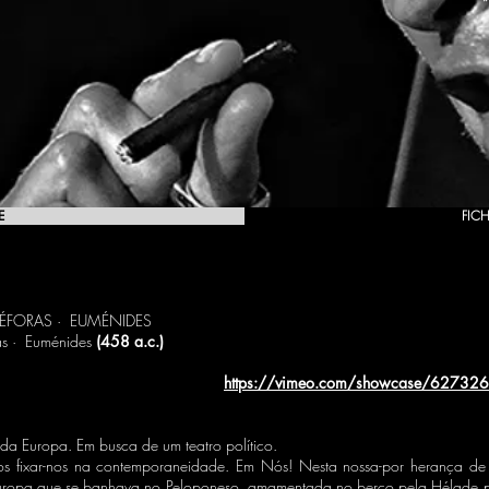
E
FICH
ÉFORAS · EUMÉNIDES
s · Euménides
(458 a.c.)
https://vimeo.com/showcase/6273
 da Europa. Em busca de um teatro político.
s fixar-nos na contemporaneidade. Em Nós! Nesta nossa-por herança de 
 europa que se banhava no Peloponeso, amamentada no berço pela Hélade 