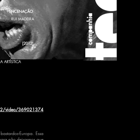
ENCENAÇÃO
RUI MADEIRA
[2012]
A ARTÍSTICA
262/video/369021374
bastardos-Europa. Essa
para não deixarmos que