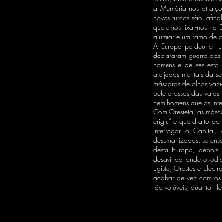
a Memória nos atraiço
novos turcos são, afin
queremos fixar-nos na 
alumiar e um ramo de 
A Europa perdeu o ru
declararam guerra aos 
homens e deuses está 
aleijados mentais da s
máscaras de olhos vazi
pele e ossos das valas
nem homens que os inte
Com Oresteia, as másca
erigiu” e que d alto 
interrogar o Capital,
desumanizados, se ensa
desta Europa, depois
desavinda onde o ódio
Egisto, Orestes e Elect
acabar de vez com os 
tão volúveis, quanto H