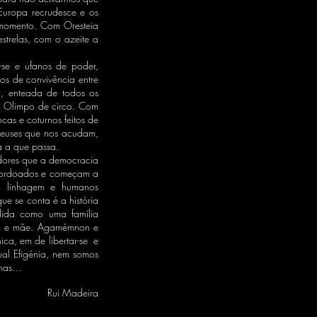
Europa recrudesce e os
o momento. Com Oresteia
strelas, com o azeite a
se e ufanos de poder,
os de convivência entre
a, enteada de todos os
um Olimpo de circo. Com
as e coturnos feitos de
 deuses que nos acudam,
a a que passa.
adores que a democracia
atordoados e começam a
sem linhagem e humanos
e se conta é a história
dida como uma família
uta e mãe. Agamémnon e
ica, em de libertar-se e
al Efigénia, nem somos
tenas…
Rui Madeira