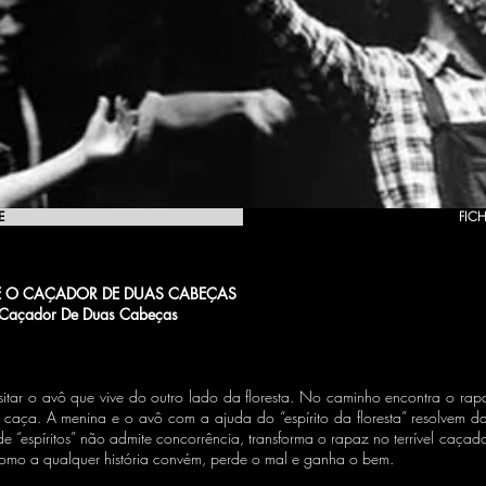
E
FICH
 E O CAÇADOR DE DUAS CABEÇAS
O Caçador De Duas Cabeças
isitar o avô que vive do outro lado da floresta. No caminho encontra o rapa
caça. A menina e o avô com a ajuda do “espírito da floresta” resolvem d
de “espíritos” não admite concorrência, transforma o rapaz no terrível caça
s como a qualquer história convém, perde o mal e ganha o bem.