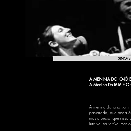
SINOPS
A MENINA DO IÔ-IÔ
A Menina Do Iô-Iô E 
A menina do iô-iô vai v
passarada, que anda à 
mas a bruxa, que nisso 
luta vai ser terrível ma