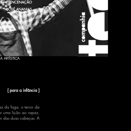
ENCENAÇÃO
JOSÉ ANANIAS
[2001]
A ARTÍSTICA
[ para a infância ]
z da fisga, o terror da
ar uma lição ao rapaz,
dor das duas cabeças. A