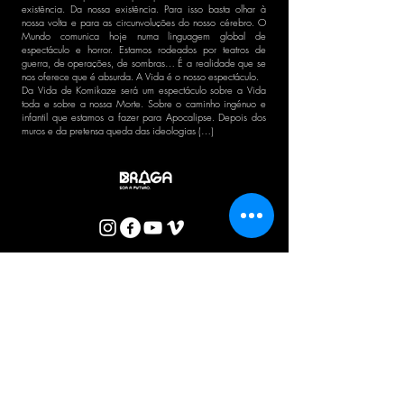
existência. Da nossa existência. Para isso basta olhar à
nossa volta e para as circunvoluções do nosso cérebro. O
Mundo comunica hoje numa linguagem global de
espectáculo e horror. Estamos rodeados por teatros de
guerra, de operações, de sombras… É a realidade que se
nos oferece que é absurda. A Vida é o nosso espectáculo.
Da Vida de Komikaze será um espectáculo sobre a Vida
toda e sobre a nossa Morte. Sobre o caminho ingénuo e
infantil que estamos a fazer para Apocalipse. Depois dos
muros e da pretensa queda das ideologias (…)
BOLETIM CTB