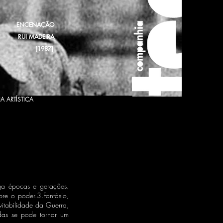
ENCENAÇÃO
RUI MADEIRA
[1987]
A ARTÍSTICA
lga épocas e gerações.
bre o poder.3.Fantásio,
evitabilidade da Guerra,
das se pode tornar um