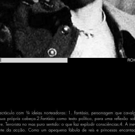
E
FICH
pectáculo com ¾ ideias norteadoras: 1. Fantásio, personagem que cava
sua própria cabeça.2.Fantásio como texto político, para uma reflexão so
re. Terrorista no mas puro sentido: o que faz explodir consciências.4. A in
ante da acção. Como um apequena fábula de reis e princesas encanta