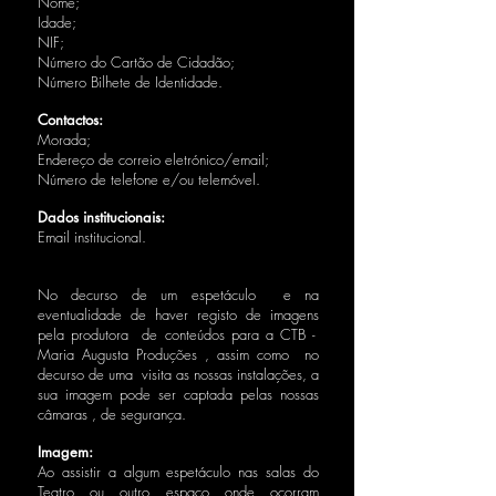
Nome;
Idade;
NIF;
Número do Cartão de Cidadão;
Número Bilhete de Identidade.
Contactos:
Morada;
Endereço de correio eletrónico/email;
Número de telefone e/ou telemóvel.
Dados institucionais:
Email institucional.
Vídeo:
No decurso de um espetáculo e na
eventualidade de haver registo de imagens
pela produtora de conteúdos para a CTB -
Maria Augusta Produções , assim como no
decurso de uma visita as nossas instalações, a
sua imagem pode ser captada pelas nossas
câmaras , de segurança.
Imagem:
Ao assistir a algum espetáculo nas salas do
Teatro ou outro espaço onde ocorram