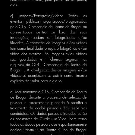
dias.
c) Imagens/Fotografia/vídeo: Todos os
eventos públicos organizados/programados
pelo CTB - Companhia de Teatro de Braga ou
apresentados dentro ou fora das suas
instalações, podem ser fotografados e/ou
filmados. A captação de imagens e/ou vídeos
tem como finalidade o registo fotográfico e/ou
vídeo dos eventos. As imagens e/ou vídeos
são guardadas em ficheiros seguros nos
arquivos da CTB - Companhia de Teatro de
Braga . A divulgação destas imagens e/ou
vídeos só acontecem se existir consentimento
explícito do titular para o efeito.
d) Recrutamento: a CTB - Companhia de Teatro
de Braga durante o processo de seleção de
pessoal e recrutamento procede à recolha e
tratamento de dados pessoais dos respetivos
candidatos. Os dados pessoais tratados serão
os constantes do Curriculum Vitae, bem como
todos os dados pessoais que espontaneamente
decida transmitir ao Teatro Circo de Braga,