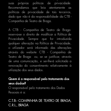
suas próprias políticas de privacidade.
Recomendamos que leia atentamente as
políticas de privacidade de tais terceiros,
dado que não é da responsabilidade da CTB -
Companhia de Teatro de Braga.
A CTB - Companhia de Teatro de Braga
reserva-se o direito de modificar a Política de
Privacidade. Sempre que for introduzida
qualquer alteração na Política de Privacidade,
o utilizador será informado das alterações
através do website CTB - Companhia de
Teatro de Braga ou, se se justificar, através
de uma comunicação, e ser-lhe-á solicitada a
renovação do consentimento relativamente à
utilização dos seus dados.
Quem é o responsável pelo tratamento dos
seus dados?
O responsável pelo tratamento dos Dados
Pessoais é a:
C.T.B.- COMPANHIA DE TEATRO DE BRAGA,
C.R.L., BRAGA