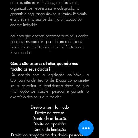
os procedimentos técnicos, eletrónicos e
organizativos necessários e adequados a
garantir a segurança dos seus Dados Pessoais
e a prevenir a sua perda, má utilização ou
acesso indevido.
Salienta que apenas processará os seus dados
para os fins para os quais foram recolhidos,
nos termos previstos na presente Política de
Privacidade.
Quais são os seus direitos quando nos
faculta os seus dados?
De acordo com a legislação aplicável, a
Companhia de Teatro de Braga compromete-
se a respeitar a confidencialidade da sua
informação de caráter pessoal e garantir o
exercício dos seus direitos de:
Direito a ser informado
Direito de acesso
Direito de retificação
Direito de oposição
Direito de limitação
Direito ao apagamento dos dados pessoais ou