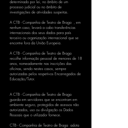
determinado por lei, no âmbito de um
processo judicial ou no âmbito de
investigações de atividades suspeitas.
A CTB - Companhia de Teatro de Braga , em
nenhum caso, levará a cabo transferências
internacionais dos seus dados para país
terceiro ou organização internacional que se
encontre fora da União Europeia.
A CTB - Companhia de Teatro de Braga
recolhe informação pessoal de menores de 18
anos, nomeadamente nas inscrições das
oficinas, sendo nestes casos, sempre
autorizadas pelos respetivos Encarregados de
Educação/Tutor.
Onde armazenamos os seus dados?
A CTB - Companhia de Teatro de Braga
guarda em servidores que se encontram em
ambiente seguro, protegidos de acessos não
autorizados, uso ou divulgação os Dados
Pessoais que o utilizador fornece.
CTB - Companhia de Teatro de Braga adota