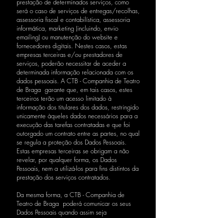
prestação de determinados serviços, como
será o caso de serviços de entregas/recolhas,
assessoria fiscal e contabilística, assessoria
informática, marketing (incluindo, envio
emailing) ou manutenção do website e
fornecedores digitais. Nestes casos, estas
empresas terceiras e/ou prestadores de
serviços, poderão necessitar de aceder a
determinada informação relacionada com os
dados pessoais. A CTB - Companhia de Teatro
de Braga garante que, em tais casos, estes
terceiros terão um acesso limitado à
informação dos titulares dos dados, restringido
unicamente àqueles dados necessários para a
execução das tarefas contratadas e que foi
outorgado um contrato entre as partes, no qual
se regula a proteção dos Dados Pessoais.
Estas empresas terceiras se obrigam a não
revelar, por qualquer forma, os Dados
Pessoais, nem a utilizá-los para fins distintos da
prestação dos serviços contratados.
Da mesma forma, a CTB - Companhia de
Teatro de Braga poderá comunicar os seus
Dados Pessoais quando assim seja