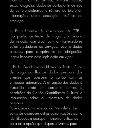
incluindo mas sem limitar, o nome, idade,
sexo, fotografia, dados de contacto (endereço
de correio eletrónico e número de telefone),
informações sobre educação, histórico de
emprego.
e) Procedimentos de contratação: A CTB -
Companhia de Teatro de Braga , no âmbito
da relação contratual com os fornecedores
e/ou prestadores de serviços, recolhe dados
pessoais para cumprimento de obrigações
legais impostas pela legislação em vigor.
f) Rede Quadrilátero Urbano: o Teatro Circo
de Braga partilha os dados pessoais dos
clientes que possuem o cartão com as
entidades aderentes. A utilização dos dados é
cumprida tendo em conta a Termos e
condições do Cartão Quadrilátero Cultural e
Informação sobre o tratamento de dados
pessoais.
Pode cancelar a receção da Newsletter bem
como de quaisquer outras comunicações acima
identificadas a qualquer momento, utilizando
para tal a opção que disponibilizamos para