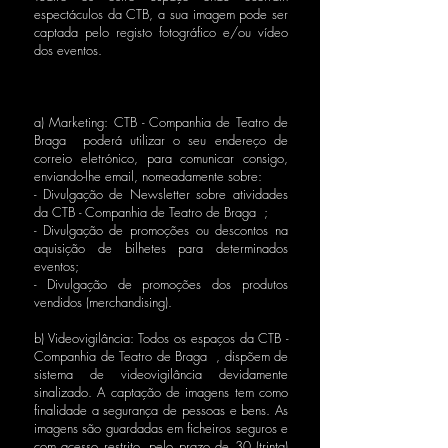
espectáculos da CTB, a sua imagem pode ser
captada pelo registo fotográfico e/ou vídeo
dos eventos.
As finalidades do tratamento dos Dados
Pessoais são as seguintes:
a) Marketing: CTB - Companhia de Teatro de
Braga poderá utilizar o seu endereço de
correio eletrónico, para comunicar consigo,
enviando-lhe email, nomeadamente sobre:
- Divulgação de Newsletter sobre atividades
da CTB - Companhia de Teatro de Braga ;
- Divulgação de promoções ou descontos na
aquisição de bilhetes para determinados
eventos;
- Divulgação de promoções dos produtos
vendidos (merchandising).
b) Videovigilância: Todos os espaços da CTB -
Companhia de Teatro de Braga , dispõem de
sistema de videovigilância devidamente
sinalizado. A captação de imagens tem como
finalidade a segurança de pessoas e bens. As
imagens são guardadas em ficheiros seguros e
com acesso restrito, pelo prazo de 30 (trinta)