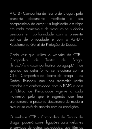
A CTB - Companhia de Teatro de Braga , pelo
presente documento manifesta o seu
compromisso de cumprir a legislação em vigor
em cada momento e de tratar os seus dados
pessoais em conformidade com a presente
política de privacidade e com o RGPD -
Regulamento Geral de Proteção de Dados
.
Cada vez que utiliza o website da CTB -
Companhia de Teatro de Braga
[
https://www.companhiateatrobraga.pt/
] ou
quando, de outra forma, se relaciona com a
CTB - Companhia de Teatro de Braga , os
Dados Pessoais que nos transmitir serão
tratados em conformidade com o RGPD e com
a Política de Privacidade vigente a cada
momento, pelo que é sugerido que leia
atentamente o presente documento de modo a
avaliar se está de acordo com as condições.
O website CTB - Companhia de Teatro de
Braga poderá conter ligações para websites
e serviços de outras sociedades, que têm as