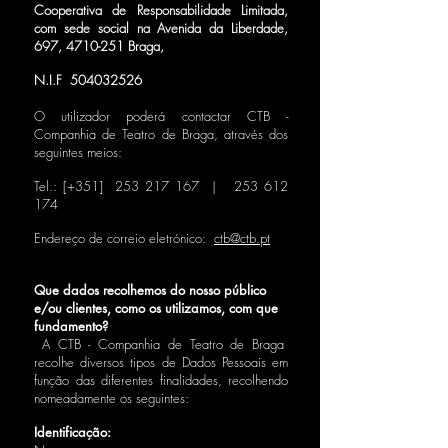
Cooperativa de Responsabilidade Limitada,
com sede social na Avenida da Liberdade,
697,
4710-251
Braga,
N.I.F
504032526
O utilizador poderá contactar CTB -
Companhia de Teatro de Braga, através dos
seguintes meios:
Tel.: [+351]
253 217 167
|
253 612
174
Endereço de correio eletrónico:
ctb@ctb.pt
Que dados recolhemos do nosso público
e/ou clientes, como os utilizamos, com que
fundamento?
A CTB - Companhia de Teatro de Braga
recolhe diversos tipos de Dados Pessoais em
função das diferentes finalidades, recolhendo
nomeadamente os seguintes:
Identificação: