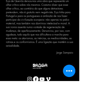
Eça de Queirós deixou-nos uma obra que representa um
olhar crítico sobre nós mesmos. Costumo dizer que esse
olhar crítico, ao contrário do que alguns detractores
pretendem, não é gratuito nem negativista. Eça tinha para
Portugal e para os portugueses a ambição de nos fazer
participar da civilização europeia: não apenas no palco
material, mas também nos domínios intelectual e moral. A
sua ironia assenta numa vontade de regeneração de
mudança, de aperfeiçoamento. Denunciou, por isso, com
agudeza, tudo aquilo que nos dificultava a marcha para
essa meta: os atavismos, as inércias, as mediocridades, as
rotinas e os conformismos. É uma ligação que mantém a sua
actualidade.
Jorge Sampaio
BOLETIM CTB