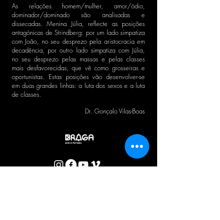
As relações homem/mulher, amor/ódio,
dominador/dominado são analisadas e
dissecadas. Menina Júlia, reflecte as posições
antagónicas de Strindberg: por um lado simpatiza
com João, no seu desprezo pela aristocracia em
decadência, por outro lado simpatiza com Júlia,
no seu desprezo pelas massas e pelas classes
mais desfavorecidas, que vê como grosseiras e
oportunistas. Estas posições vão desenvolver-se
em duas grandes linhas: a luta dos sexos e a luta
de classes.
Dr. Gonçalo Vilas-Boas
BOLETIM CTB