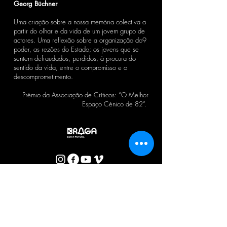
Georg Büchner
Uma criação sobre a nossa memória colectiva a
partir do olhar e da vida de um jovem grupo de
actores. Uma reflexão sobre a organização do9
poder, as rezões do Estado; os jovens que se
sentem defraudados, perdidos, à procura do
sentido da vida, entre o compromisso e o
descomprometimento.
Prémio da Associação de Críticos: “O Melhor
Espaço Cénico de 82”.
BOLETIM CTB