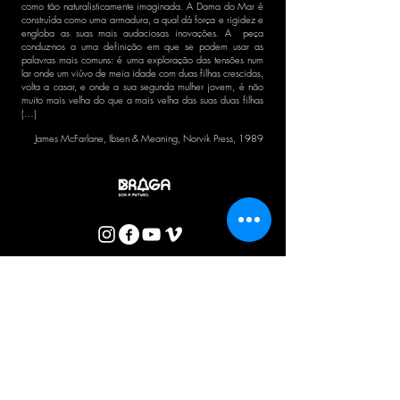
como tão naturalisticamente imaginada. A Dama do Mar é
construída como uma armadura, a qual dá força e rigidez e
engloba as suas mais audaciosas inovações. A peça
conduz-nos a uma definição em que se podem usar as
palavras mais comuns: é uma exploração das tensões num
lar onde um viúvo de meia idade com duas filhas crescidas,
volta a casar, e onde a sua segunda mulher jovem, é não
muito mais velha do que a mais velha das suas duas filhas
(…)
James McFarlane, Ibsen & Meaning, Norvik Press, 1989
BOLETIM CTB