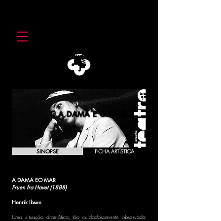
A DAMA E O MAR
SINOPSE
FICHA ARTÍSTICA
A DAMA EO MAR
Fruen fra Havet (
1888
)
Henrik Ibsen
Uma situação dramática, tão cuidadosamente observada