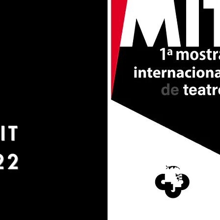
IT
22