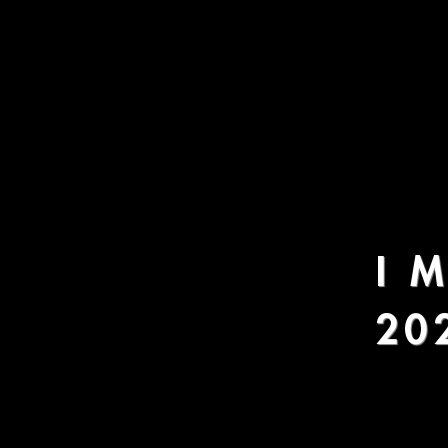
I M
20