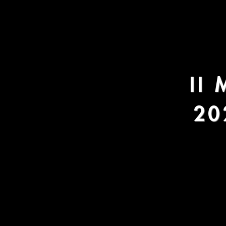
II 
20