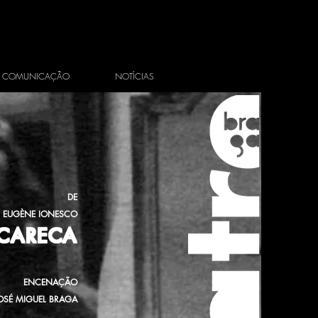
COMUNICAÇÃO
NOTÍCIAS
DE
EUGÈNE IONESCO
CARECA
ENCENAÇÃO
OSÉ MIGUEL BRAGA