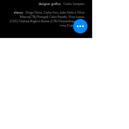
designer gráfico
· Carlos Sampaio
elenco
· Diogo Dória, Carlos Feio, João Melo e Sílvia
Ribeiro(CTB/Portugal) Celso Parada, Elina Luaces
(CDG/Galiza) Rogério Boane (CTB/Moçambique)Sílvia
Lima (Cabo Verde)
BOLETIM CTB
Concordo com a Política de Privacidade.