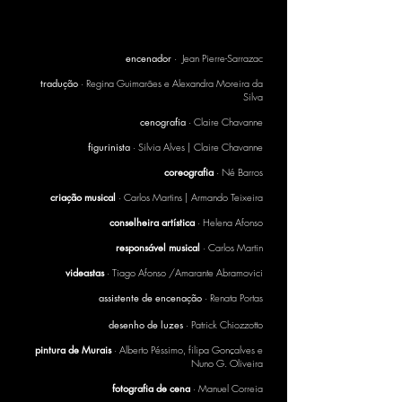
[2004]
encenador
· Jean Pierre-Sarrazac
tradução
· Regina Guimarães e Alexandra Moreira da
Silva
cenografia
· Claire Chavanne
figurinista
· Silvia Alves | Claire Chavanne
coreografia
·
Né Barros
criação musical
· Carlos Martins | Armando Teixeira
conselheira artística
· Helena Afonso
responsável musical
· Carlos Martin
videastas
· Tiago Afonso /Amarante Abramovici
assistente de encenação
· Renata Portas
desenho de luzes
· Patrick Chiozzotto
pintura de Murais
· Alberto Péssimo, filipa Gonçalves e
Nuno G. Oliveira
fotografia de cena
· Manuel Correia