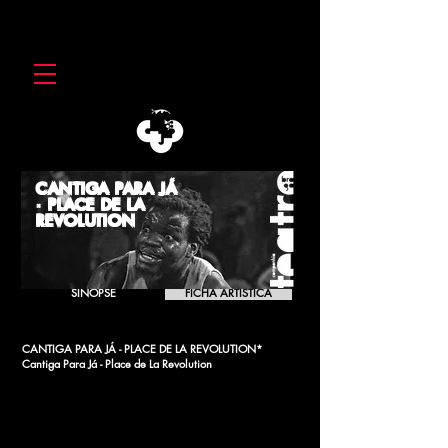
CANTIGA PARA JÁ
· PLACE DE LA
REVOLUTION
SINOPSE
FICHA ARTÍSTICA
CANTIGA PARA JÁ - PLACE DE LA REVOLUTION*
Cantiga Para Já - Place de La Revolution
* Cantiga para JÁ é um projecto de co-produção da CTB
com Coimbra Capital Nacional da Cultura, Centro
Dramático Galego, comparticipado pelo Teatro da Rainha e
a CenaLusófona.