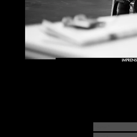
IMPREN
A CTB ·
COMPANHIA 
poderão corresponder à
solicitações não
contem