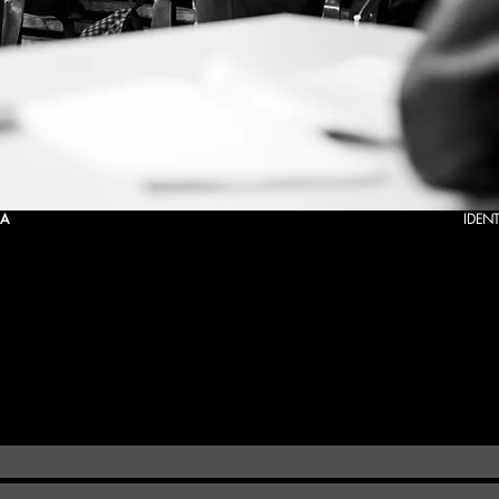
SA
IDENT
DE TEATRO DE BRAGA,
disponibiliza para download documentos PDF
s mais diversas solicitações. Sendo assim, só serão correspondidas, pe
pladas nos documentos supra nomeados.