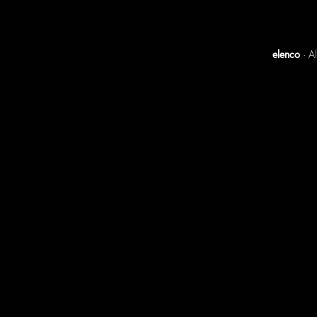
elenco
· A