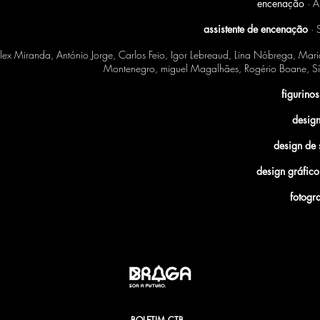
encenação
· A
assistente de encenação
· S
llex Miranda, António Jorge, Carlos Feio, Igor Lebreaud, Lina Nóbrega, Mar
Montenegro, miguel Magalhães, Rogério Boane, Síl
figurinos
design
design de
design gráfico
fotogr
BOLETIM CTB