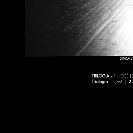
SINOPS
TRILOGIA -
1 · JOSÉ |
Triologia -
1·José
|
2