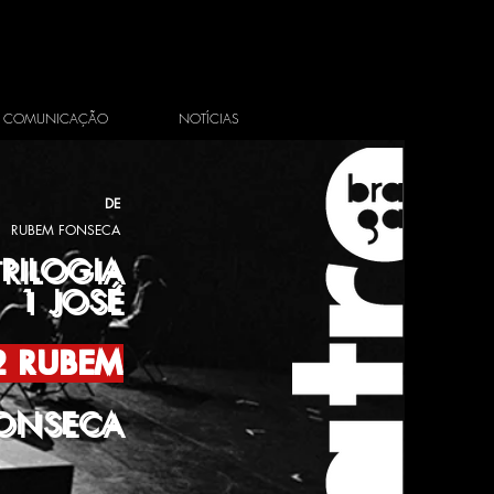
COMUNICAÇÃO
NOTÍCIAS
DE
RUBEM FONSECA
TRILOGIA
1 JOSÉ
2 RUBEM
FONSECA