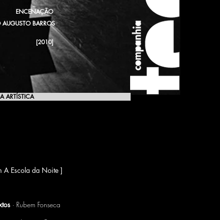
ENCENAÇÃO
 AUGUSTO BARROS
[2010]
A ARTÍSTICA
[2010]
 A Escola da Noite ]
xtos
· Rubem Fonseca