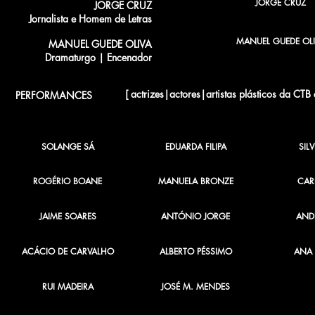
JORGE CRUZ
JORGE CRUZ
Jornalista e Homem de Letras
MANUEL GUEDE OLI
MANUEL GUEDE OLIVA
Dramaturgo | Encenador
[ actrizes|actores|artistas plásticos da CTB
PERFORMANCES
SOLANGE SÁ
EDUARDA FILIPA
SIL
ROGÉRIO BOANE
MANUELA BRONZE
CAR
JAIME SOARES
ANTÓNIO JORGE
ANDR
ACÁCIO DE CARVALHO
ALBERTO PÉSSIMO
ANA 
RUI MADEIRA
JOSÉ M. MENDES