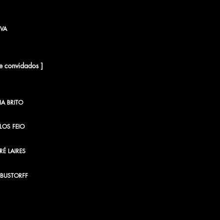
VA
 e convidados ]
VIA BRITO
LOS FEIO
É LAIRES
BUSTORFF