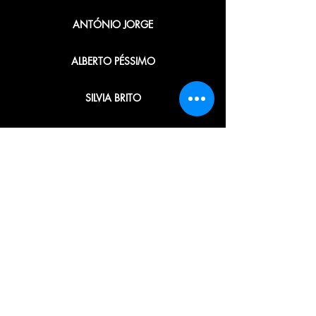
ANTÓNIO JORGE
ALBERTO PÉSSIMO
SILVIA BRITO
CARLOS FEIO
ANDRÉ LAIRES
ANA BUSTORFF
JOSÉ M. MENDES
ORGANIZAÇÃO · PRODUÇÃO ·
EDIÇÃO · GRAFISMO