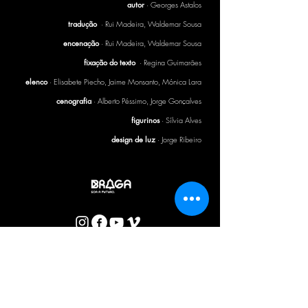
autor
· Georges Astalos
tradução
· Rui Madeira, Waldemar Sousa
encenação
· Rui Madeira, Waldemar Sousa
fixação do texto
· Regina Guimarães
elenco
· Elisabete Piecho, Jaime Monsanto, Mónica Lara
cenografia
· Alberto Péssimo, Jorge Gonçalves
figurinos
· Sílvia Alves
design de luz
· Jorge Ribeiro
BOLETIM CTB