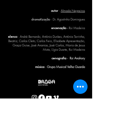
autor
·
Almada Negreiros
dramatIzação
·
Dr. Agostinho Domingues
encenação ·
Rui Madeira
elenco
· André Bernardo, António Durães, Antónia Terrinha,
Beatriz, Carlos Cleto, Carlos Feio, Elisabete Apresentação,
Graça Guise, José Ananias, José Carlos, Maria de Jesus
Mota, Lígia Duarte, Rui Madeira
cenografia ·
Rui Anahory
música
· Grupo Musical Velha Guarda
BOLETIM CTB