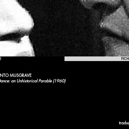
E
FICH
ENTO MUSGRAVE
ance: an Unhistorical Parable (1960)
tradu