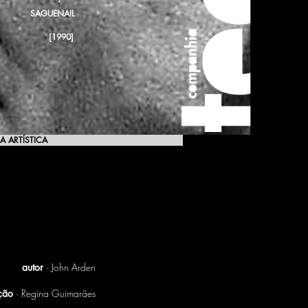
SAGUENAIL
[1990]
A ARTÍSTICA
[1990]
autor
· John Arden
ção
· Regina Guimarães