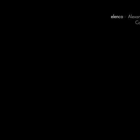
elenco
· Alexand
Ca