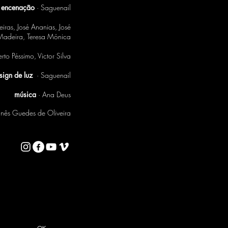
encenação
· Saguenail
iras, José Ananias, José
 Madeira, Teresa Mónica
erto Péssimo, Victor Silva
sign de luz
·
Saguenail
música
· Ana Deus
Inês Guedes de Oliveira