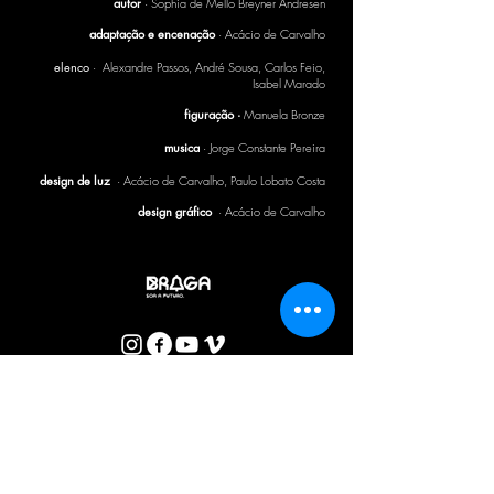
autor
· Sophia de Mello Breyner Andresen
adaptação e encenação
· Acácio de Carvalho
elenco
· Alexandre Passos, André Sousa, Carlos Feio,
Isabel Marado
figuração ·
Manuela Bronze
musica
· Jorge Constante Pereira
design de luz
·
Acácio de Carvalho, Paulo Lobato Costa
design gráfico
· Acácio de Carvalho
BOLETIM CTB