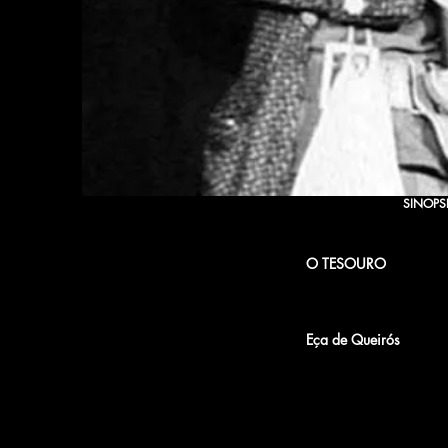
SINOPS
O TESOURO
[adaptação do conto h
O Tesouro
Eça de Queirós