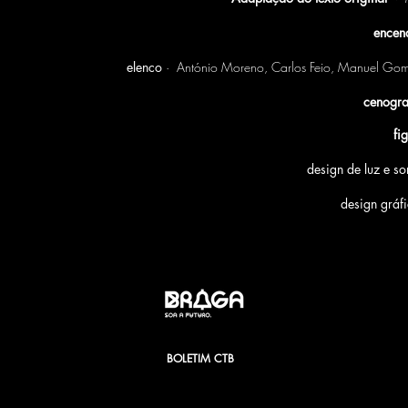
encen
elenco
· António Moreno, Carlos Feio, Manuel Gome
cenogra
fi
design de luz e s
design gráf
BOLETIM CTB