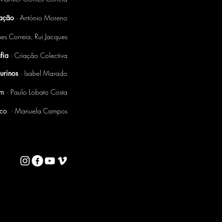
ação
· António Moreno
s Correia, Rui Jacques
fia
· Criação Colectiva
gurinos
· Isabel Marado
om
· Paulo Lobato Costa
ico
· Manuela Campos