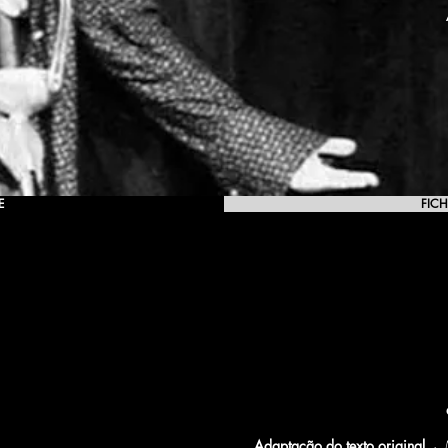
E
FICH
omónimo]
Adaptação do texto original
· M