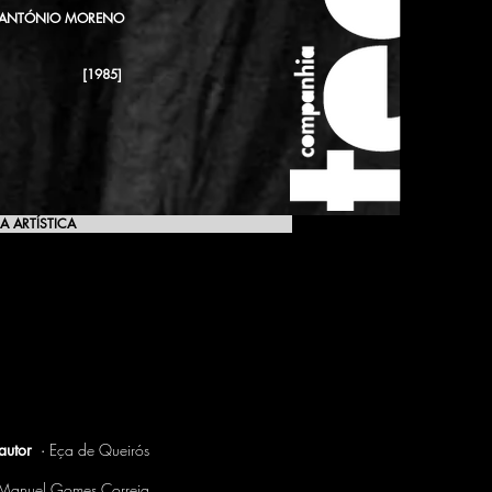
ANTÓNIO MORENO
[1985]
A ARTÍSTICA
[1985]
autor
·
Eça de Queirós
anuel Gomes Correia