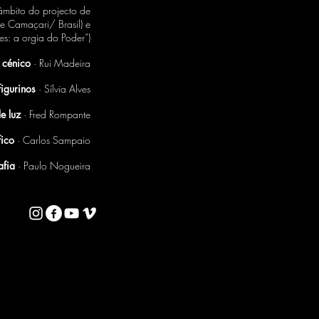
âmbito do projecto de
e Camaçari/ Brasil) e
es: a orgia do Poder”)
 cénico
· Rui Madeira
figurinos
· Sílvia Alves
de luz
· Fred Rompante
fico
· Carlos Sampaio
afia
· Paulo Nogueira