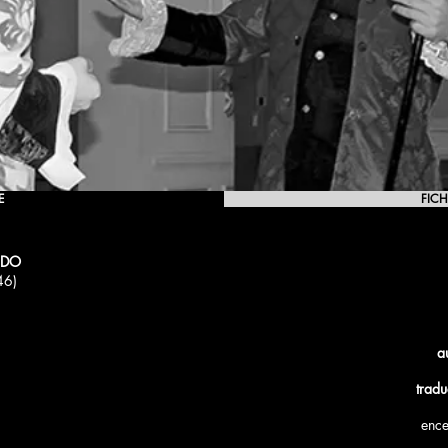
E
FICH
IDO
46)
a
trad
enc