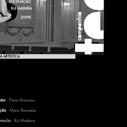
ENCENAÇÃO
RUI MADEIRA
[2009]
A ARTÍSTICA
[2009]
utor
· Pierre Marivaux
ução
· Mário Barradas
enação
· Rui Madeira