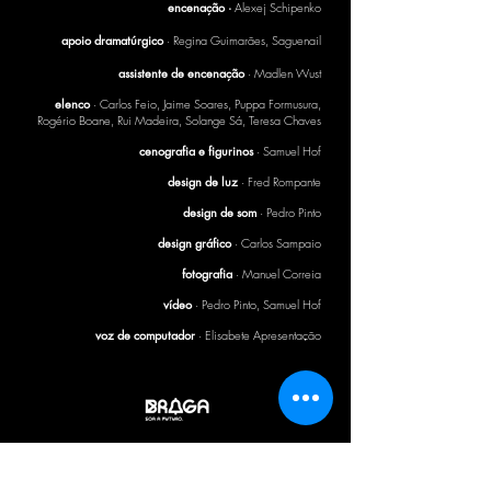
encenação ·
Alexej Schipenko
apoio dramatúrgico
· Regina Guimarães, Saguenail
assistente de encenação
· Madlen Wust
elenco
· Carlos Feio, Jaime Soares, Puppa Formusura,
Rogério Boane, Rui Madeira, Solange Sá, Teresa Chaves
cenografia e figurinos
· Samuel Hof
design de luz
· Fred Rompante
design de som
· Pedro Pinto
design gráfico
· Carlos Sampaio
fotografia
· Manuel Correia
vídeo
· Pedro Pinto, Samuel Hof
voz de computador
· Elisabete Apresentação