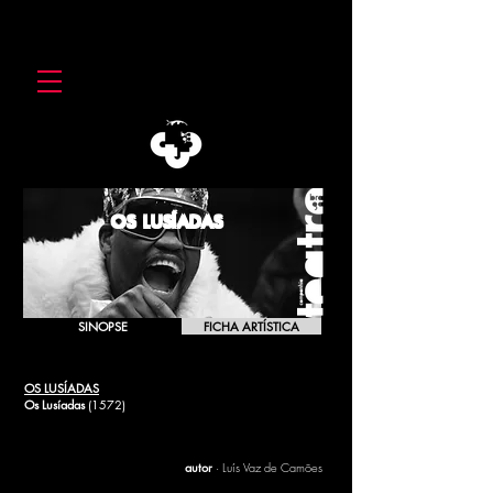
OS LUSÍADAS
SINOPSE
FICHA ARTÍSTICA
OS LUSÍADAS
Os Lusíadas
(1572)
[2008]
autor
· Luís Vaz de Camões