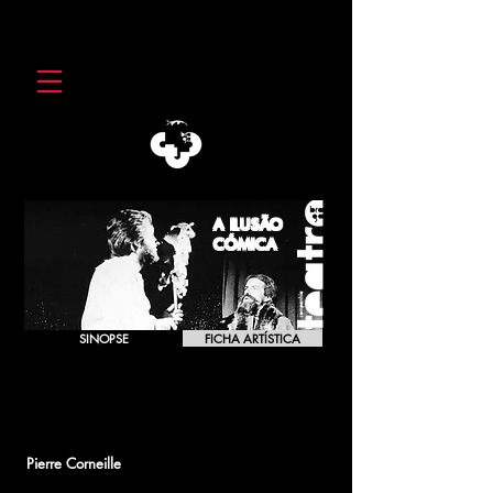
A ILUSÃO
​CÓMICA
SINOPSE
FICHA ARTÍSTICA
A ILUSÃO CÓMICA
L'Illusion Comique
Pierre Corneille
[1984]