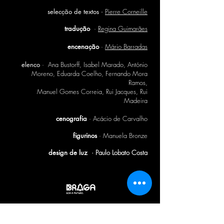
selecção de textos ·
Pierre Corneille
tradução
·
Regina Guimarães
encenação
·
Mário Barradas
elenco
· Ana Bustorff, Isabel Marado, António
Moreno, Eduarda Coelho, Fernando Mora
Ramos,
Manuel Gomes Correia, Rui Jacques, Rui
Madeira
cenografia
·
Acácio de Carvalho
figurinos
· Manuela Bronze
design de luz
· Paulo Lobato Costa