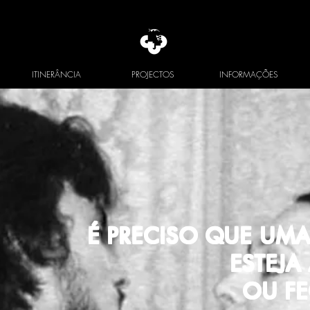
ITINERÂNCIA
PROJECTOS
INFORMAÇÕES
É PRECISO QUE UMA
ESTEJA
OU F