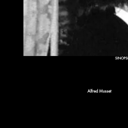
SINOPS
É PRECISO QUE UMA 
Il faut qu'une porte soi
Alfred Musset