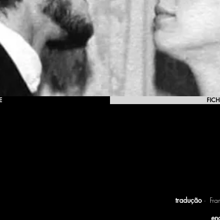
E
FICH
PORTA ESTEJA ABERTA OU FECHADA
t ouverte ou fermée
tradução
· Fra
en