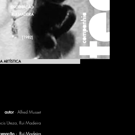
ENCENAÇÃO
RUI MADEIRA
[1982]
A ARTÍSTICA
[1982]
autor
· Alfred Musset
ncis Uteza, Rui Madeira
cenação ·
Rui Madeira