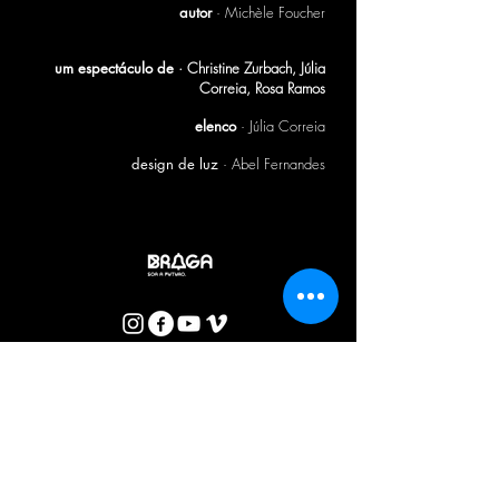
autor
· Michèle Foucher
um espectáculo de
· Christine Zurbach, Júlia
Correia, Rosa Ramos
elenco
· Júlia Correia
design de luz
· Abel Fernandes
BOLETIM CTB