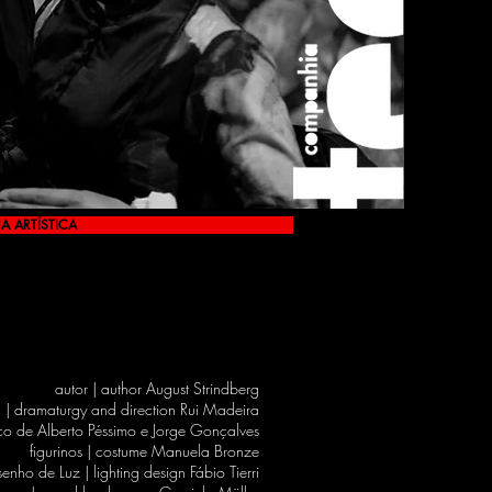
A ARTÍSTICA
autor | author August Strindberg
| dramaturgy and direction Rui Madeira
o de Alberto Péssimo e Jorge Gonçalves
figurinos | costume Manuela Bronze
enho de Luz | lighting design Fábio Tierri