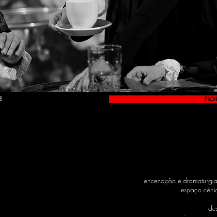
E
FICH
encenação e dramaturgia 
espaço cénic
des