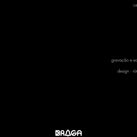
c
gravação e ed
design · r