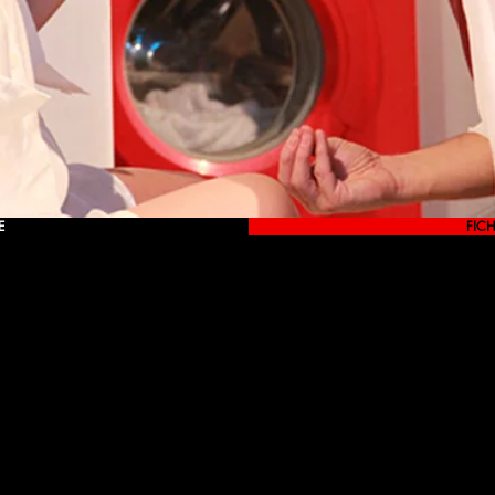
E
FICH