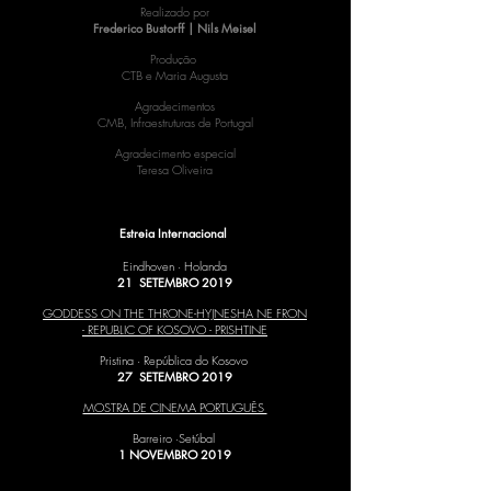
Realizado por
Frederico Bustorff | Nils Meisel
Produção
CTB e Maria Augusta
Agradecimentos
CMB, Infraestruturas de Portugal
Agradecimento especial
Teresa Oliveira
DOCFEED - DOCUMENTARY FESTIVAL EINDHOVEN
Estreia Internacional
Eindhoven · Holanda
21 SETEMBRO 2019
GODDESS ON THE THRONE-HYJNESHA NE FRON
- REPUBLIC OF KOSOVO - PRISHTINE
Pristina · República do Kosovo
27 SETEMBRO 2019
MOSTRA DE CINEMA PORTUGUÊS
Barreiro ·Setúbal
1 NOVEMBRO 2019