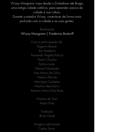
Wizzy Mangoma viaja desde o Zimbabwe até Braga,
uma antiga cidade católica, para aprender acerca da
cidade e sua cultura.
Durante a estadia Wizzy conecta-se de forma mais
profunda com a cidade e as suas gentes.
Realização
Wizzy Mangoma | Frederico Bustorff
Com a participação de:
Rogerio Boane
Rui Madeira
Fernando Ângela Policia
Paulo Chisoka
Fatima Leite
Manuel Machado
Ana Maria da Silva
Nelson Plácido
Henrique Cachetas
Marline Apolinario
Antonio Maia Vilas Boas
Mistura de Som
Pedro Pinto
Tradução
Brian Head
Imagens adicionais
Carlos Serre