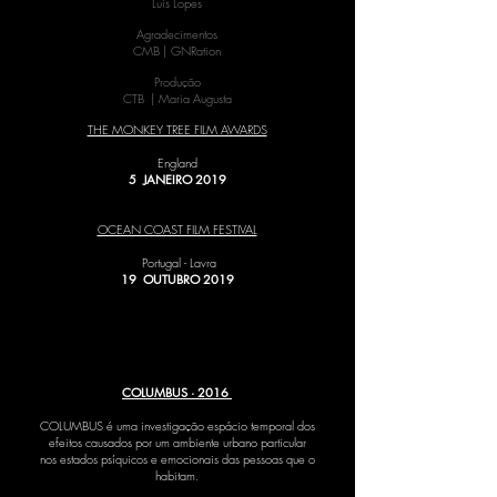
Luis Lopes
Agradecimentos
CMB | GNRation
Produção
CTB | Maria Augusta
THE MONKEY TREE FILM AWARDS
England
5 JANEIRO 2019
OCEAN COAST FILM FESTIVAL
Portugal - Lavra
19 OUTUBRO 2019
COLUMBUS · 2016
COLUMBUS é uma investigação espácio temporal dos
efeitos causados por um ambiente urbano particular
nos estados psíquicos e emocionais das pessoas que o
habitam.