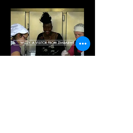
WIZZY· A VISITOR FROM ZIMBABWE
COLUMBUS