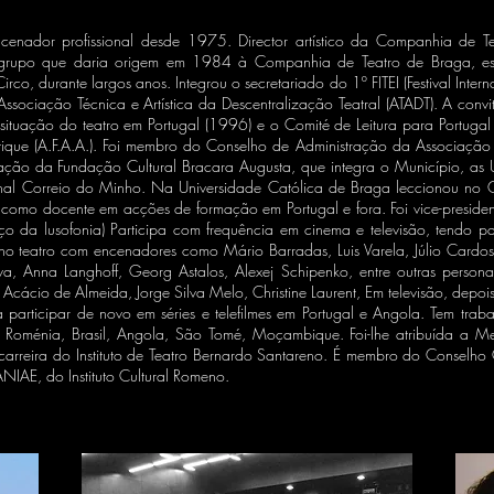
cenador profissional desde 1975. Director artístico da Companhia de 
rupo que daria origem em 1984 à Companhia de Teatro de Braga, estrut
irco, durante largos anos. Integrou o secretariado do 1º FITEI (Festival Inter
Associação Técnica e Artística da Descentralização Teatral (ATADT). A convi
ituação do teatro em Portugal (1996) e o Comité de Leitura para Portugal d
tistique (A.F.A.A.). Foi membro do Conselho de Administração da Associação
ração da Fundação Cultural Bracara Augusta, que integra o Município, as 
nal Correio do Minho. Na Universidade Católica de Braga leccionou no Cur
r como docente em acções de formação em Portugal e fora. Foi vice-presid
aço da lusofonia) Participa com frequência em cinema e televisão, tendo 
o teatro com encenadores como Mário Barradas, Luis Varela, Júlio Cardoso,
a, Anna Langhoff, Georg Astalos, Alexej Schipenko, entre outras personal
cácio de Almeida, Jorge Silva Melo, Christine Laurent, Em televisão, depois
 a participar de novo em séries e telefilmes em Portugal e Angola. Tem tra
a, Roménia, Brasil, Angola, São Tomé, Moçambique. Foi-lhe atribuída a M
arreira do Instituto de Teatro Bernardo Santareno. É membro do Conselho
NIAE, do Instituto Cultural Romeno.