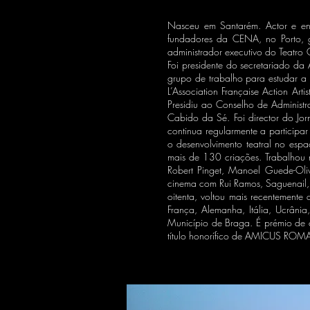
Nasceu em Santarém. Actor e en
fundadores da CENA, no Porto, g
administrador executivo do Teatro C
Foi presidente do secretariado da 
grupo de trabalho para estudar a s
L’Association Française Action Ar
Presidiu ao Conselho de Administ
Cabido da Sé. Foi director do Jor
continua regularmente a participa
o desenvolvimento teatral no esp
mais de 130 criações. Trabalhou n
Robert Pinget, Manoel Guede-Oliv
cinema com Rui Ramos, Saguenail, A
oitenta, voltou mais recentemente
França, Alemanha, Itália, Ucrâni
Município de Braga. É prémio de c
título honorífico de AMICUS ROMA