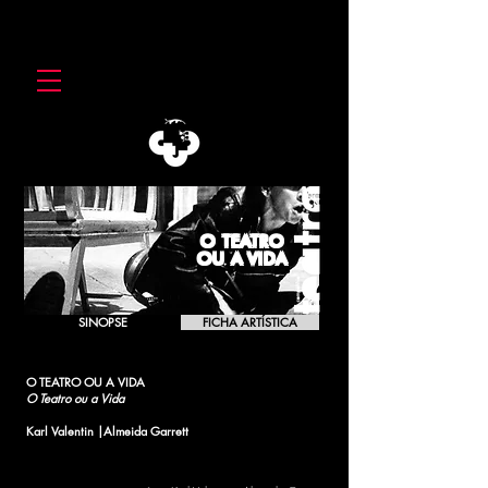
O TEATRO
OU A VIDA
SINOPSE
FICHA ARTÍSTICA
O TEATRO OU A VIDA
O Teatro ou a Vida
Karl Valentin |Almeida Garrett
[1988]