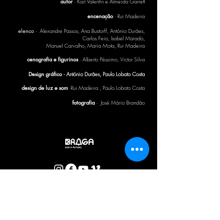
autor
· Karl Valentin e Almeida Garrett
encenação
· Rui Madeira
elenco
· Alexandre Passos, Ana Bustorff, António Durães,
Carlos Feio, Isabel Marado,
Manuel Carvalho,
Maria Mota,
Rui Madeira
cenografia e figurinos
· Alberto Péssimo, Victor Silva
Design gráfico ·
António Durães, Paulo Lobato Costa
design de luz e som
·Rui Madeira , Paulo Lobato Costa
fotografia
· José Mário Brandão
BOLETIM CTB