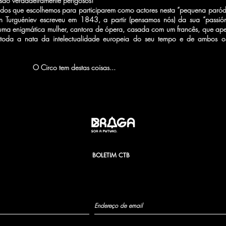
 são verdadeiramente perigosos!
 dos que escolhemos para participarem como actores nesta “pequena paród
an Turguéniev escreveu em 1843, a partir (pensamos nós) da sua “pass
 uma enigmática mulher, cantora de ópera, casada com um francês, que ape
e toda a nata da intelectualidade europeia do seu tempo e de ambos o
m destas coisas...
BOLETIM CTB