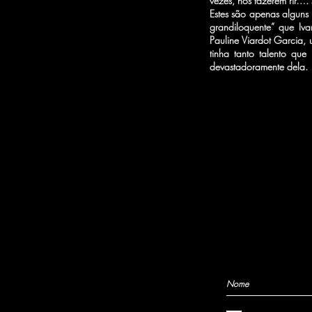
vezes, nos fazerem rir….
Estes são apenas alguns
grandiloquente” que Iv
Pauline Viardot Garcia,
tinha tanto talento qu
devastadoramente dela.
O Circo te