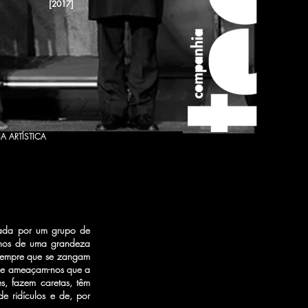
[2017]
A ARTÍSTICA
etada por um grupo de
anos de uma grandeza
 sempre que se zangam
o e ameaçam-nos que a
s, fazem caretas, têm
e ridículos e de, por