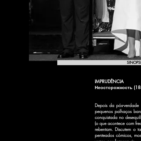
SINOPS
IMPRUDÊNCIA​
Неосторожность (1
Depois da pós-verdade 
pequenos palhaços bar
conquistada no desequi
(o que acontece com fre
rebentam. Discutem o t
penteados cómicos, mos