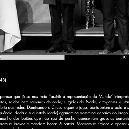
E
FICH
843
)
parece que já só nos resta “assistir à representação do Mundo” interpr
atos, saídos nem sabemos de onde, surgidos do Nada, arrogantes e uf
líbrio das redes. Dominando o Circo, jogam o jogo, pontapeiam a bola e
quência, dada a sua instabilidade) agarram-na metem-na debaixo do braç
amanho dos botões que não são de punho, apresentam gravatas berrante
tram-se bravos e mandam bocas à pateia. Mostram-se tímidos e apesar d