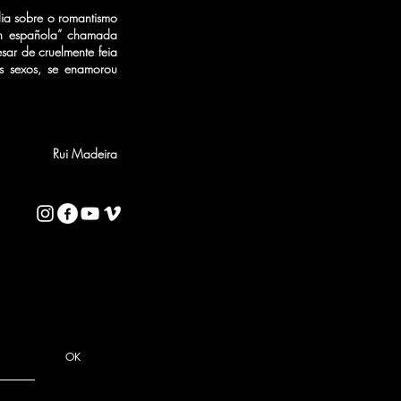
ia sobre o romantismo
ión española” chamada
sar de cruelmente feia
s sexos, se enamorou
Rui Madeira
OK