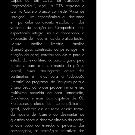
Depois de, em 2016, ter estreado a
tragicomédia "Justiça", a CTB regressa a
Camilo Castelo Branco com este "Amor de
Perdição", um espectáculo-aula, destinado
em particular ao circuito escolar, um dos
vectores de criação da Companhia. Este
espectáculo integra, na sua concepção, a
exposição de mecanismos da prática teatral
(leitura, análise literária, análise
dramatúrgica, construção da personagem e
criação da cena) contribuindo assim para o
estudo do texto literário, para o gosto pela
leitura e para o entendimento da prática
teatral, numa interrogação activa dos
parâmetros e metas para a “Educação
Literária” do programa de Português para o
Ensino Secundário que propõem uma leitura
muitíssimo reduzida da obra (Introdução,
Conclusão, e mais dois capítulos de XX).
Professores e alunos, bem como público em
geral, poderão assistir neste ensaio teatral
da novela de Camilo ao desmontar de
questões sobre o desenvolvimento da acção,
a construção do enredo, o percurso das
personagens, as estratégias narrativas dos