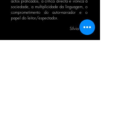
actos praticados, a crítica directa e irónica à
sociedade, a multiplicidade da linguagem, o
comprometimento do autor-narrador e o
papel do leitor/espectador.
Sílvia Brito
BOLETIM CTB
Concordo com a Política de Privacidade.
OK