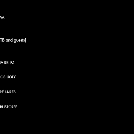
VA
CTB and guests]
VIA BRITO
LOS UGLY
É LAIRES
BUSTORFF