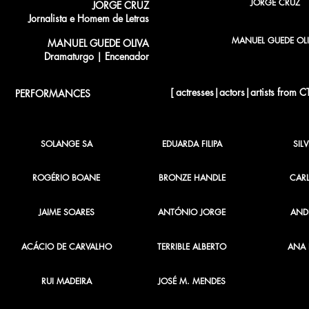
JORGE CRUZ
JORGE CRUZ
Jornalista e Homem de Letras
MANUEL GUEDE OLI
MANUEL GUEDE OLIVA
Dramaturgo | Encenador
[ actresses|actors|artists from C
PERFORMANCES
SOLANGE SA
EDUARDA FILIPA
SIL
ROGÉRIO BOANE
BRONZE HANDLE
CAR
JAIME SOARES
ANTÓNIO JORGE
ANDR
ACÁCIO DE CARVALHO
TERRIBLE ALBERTO
ANA 
RUI MADEIRA
JOSÉ M. MENDES