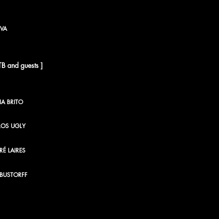
VA
TB and guests ]
VIA BRITO
LOS UGLY
É LAIRES
BUSTORFF