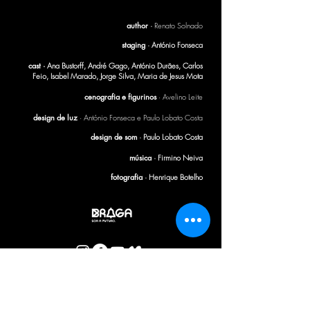
author
·
Renato Solnado
staging
· António Fonseca
cast ·
Ana Bustorff, André Gago, António Durães, Carlos
Feio, Isabel Marado, Jorge Silva, Maria de Jesus Mota
cenografia e figurinos
· Avelino Leite
design de luz
· António Fonseca e Paulo Lobato Costa
design de som
· Paulo Lobato Costa
música
· Firmino Neiva
fotografia
· Henrique Botelho
CTB BULLETIN