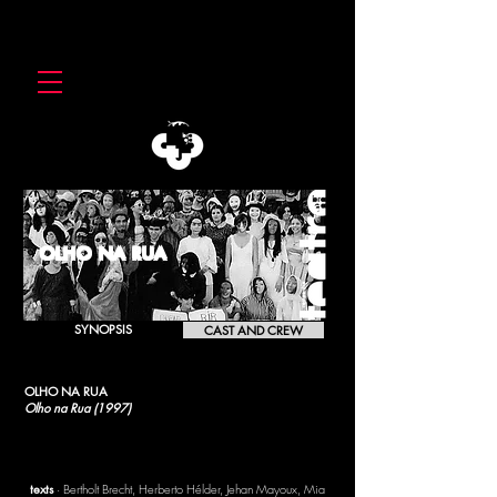
OLHO NA RUA
SYNOPSIS
CAST AND CREW
OLHO NA RUA
Olho na Rua (1997)
[1997]
texts
· Bertholt Brecht, Herberto Hélder, Jehan Mayoux, Mia