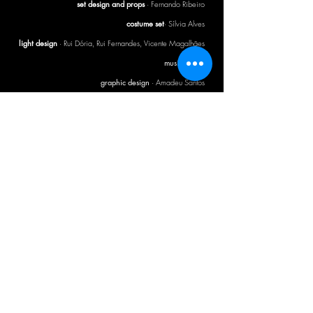
set design and props
· Fernando Ribeiro
costume set
· Sílvia Alves
light design
· Rui Dória, Rui Fernandes, Vicente Magalhães
music
· Nico
graphic design
· Amadeu Santos
CTB BULLETIN
I agree with the Privacy Policy.