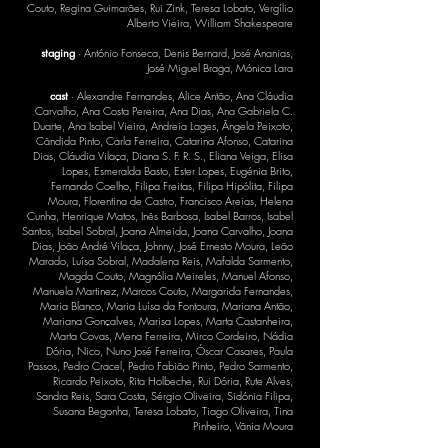
Couto, Regina Guimarães, Rui Zink, Teresa Lobato, Vergílio
Alberto Vieira, William Shakespeare
staging
· António Fonseca, Denis Bernard, José Ananias,
José Miguel Braga, Mónica Lara
cast
· Alexandre Fernandes, Alice Antão, Ana Cláudia
Carvalho, Ana Costa Pereira, Ana Dias, Ana Gabriela C.
Duarte, Ana Isabel Vieira, Andreia Lages, Ângela Peixoto,
Cândida Pinto, Carla Ferreira, Catarina Afonso, Catarina
Dias, Cláudia Vilaça, Diana S. F. R. S., Eliana Veiga, Elisa
Lopes, Esmeralda Basto, Ester Lopes, Eugénia Brito,
Fernando Coelho, Filipa Freitas, Filipa Hipólita, Filipa
Moura, Florentina de Castro, Francisco Areias, Helena
Cunha, Henrique Matos, Inês Barbosa, Isabel Barros, Isabel
Santos, Isabel Sobral, Joana Almeida, Joana Carvalho, Joana
Dias, João André Vilaça, Johnny, José Ernesto Moura, Leão
Marado, Luísa Sobral, Madalena Reis, Mafalda Sarmento,
Magda Couto, Magnólia Meireles, Manuel Afonso,
Manuela Martinez, Marcos Couto, Margarida Fernandes,
Maria Blanco, Maria Luísa da Fontoura, Mariana Antão,
Mariana Gonçalves, Marisa Lopes, Marta Castanheira,
Marta Covas, Mena Ferreira, Mirco Cordeiro, Nádia
Dória, Nico, Nuno José Ferreira, Óscar Casares, Paula
Passos, Pedro Cracel, Pedro Fabião Pinto, Pedro Sarmento,
Ricardo Peixoto, Rita Holbeche, Rui Dória, Rute Alves,
Sandra Reis, Sara Costa, Sérgio Oliveira, Sidónia Filipa,
Susana Begonha, Teresa Lobato, Tiago Oliveira, Tina
Pinheiro, Vânia Moura