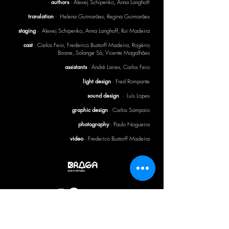
authors
· Alexej Schipenko, Anna Langhoff
translation
· Helena Guimarães, Regina Guimarães
staging
· Alexej Schipenko, Anna Langhoff, Rui Madeira
cast
· Carlos Feio, Frederico Bustorff Madeira, Rogério
Boane, Solange Sá, Vicente Magalhães
assistants
· André Laires, Carlos Feio
light design
· Fred Rompante
sound design
· Luís Lopes
graphic design
· Carlos Sampaio
photography
· Paulo Nogueira
video
· Frederico Bustorff Madeira
CTB BULLETIN